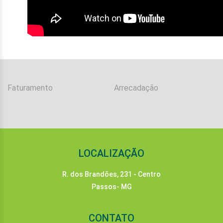
Faturamento
Arrecadação
LOCALIZAÇÃO
R. dos Brandões, 231 - Centro
Passos- MG
CONTATO