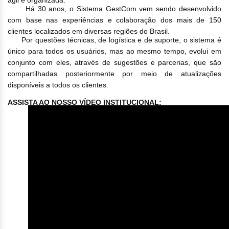
ágil e organizada.
Há 30 anos, o Sistema GestCom vem sendo desenvolvido
com base nas experiências e colaboração dos mais de 150
clientes localizados em diversas regiões do Brasil.
Por questões técnicas, de logística e de suporte, o sistema é
único para todos os usuários, mas ao mesmo tempo, evolui em
conjunto com eles, através de sugestões e parcerias, que são
compartilhadas posteriormente por meio de atualizações
disponíveis a todos os clientes.
ASSISTA AO NOSSO VÍDEO INSTITUCIONAL: