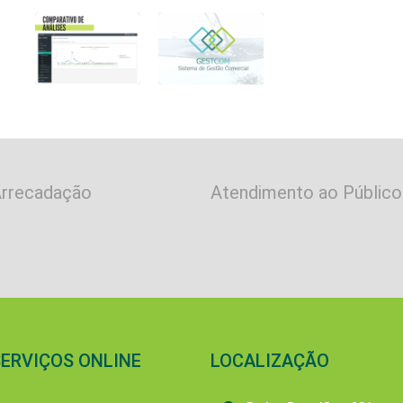
rrecadação
Atendimento ao Público
SERVIÇOS ONLINE
LOCALIZAÇÃO