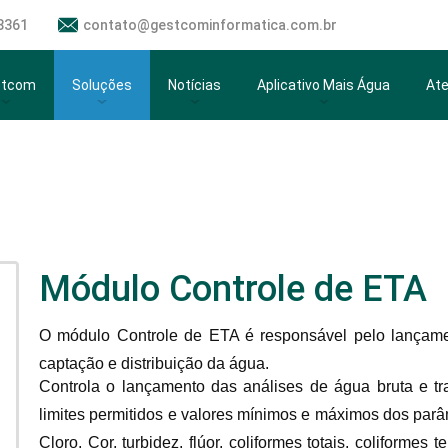
 Aplicativo Inovação Integração Faturamento Arrecadação PI
8361
contato@gestcominformatica.com.br
stcom
Soluções
Notícias
Aplicativo Mais Água
Ate
stema Gestcom
Ordem de Serviço Online
8º Congresso Mineiro dos
Aplicativo Mais Água
Te
Serviços Municipais de
Saneamento.
acterísticas Gerais
Faturamento
Política de privacidade
Su
Sistema GestCom no 15º
Encontros dos SAAE no Espírito
Controle de ETA
Termos de Uso
An
Santo
Arrecadação
Wh
Módulo Controle de ETA
49º Congresso Nacional de
Saneamento da Assemae
Backup
Ho
O módulo Controle de ETA é responsável pelo lançamen
Sistema GestCom participa de
Workshop do CISAB RC
Atendimento ao Público
captação e distribuição da água.
Controla o lançamento das análises de água bruta e tr
GestCom no 7ºCongresso de
Autoatendimento GestCom
limites permitidos e valores mínimos e máximos dos parâ
Saneamento em MG
Cloro, Cor, turbidez, flúor, coliformes totais, coliformes 