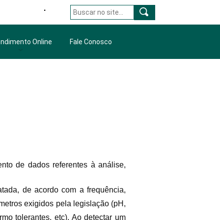
X Gestão Hidrômetro Prefeitura
ndimento Online
Fale Conosco
amViewer
porte Técnico
yDesk
atsapp (Comercial)
pToDesk
to de dados referentes à análise,
atada, de acordo com a frequência,
metros exigidos pela legislação (pH,
termo tolerantes, etc). Ao detectar um