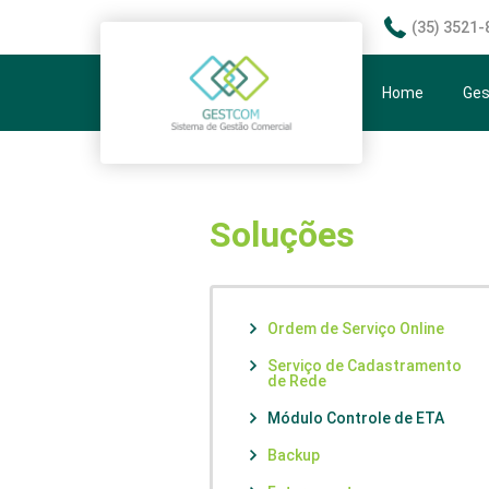
Gestão Comercial Saneamento Gerenciamento SAAE Água Esgoto
(35) 3521-
Home
Ge
Si
Car
Soluções
Ordem de Serviço Online
Serviço de Cadastramento
de Rede
Módulo Controle de ETA
Backup