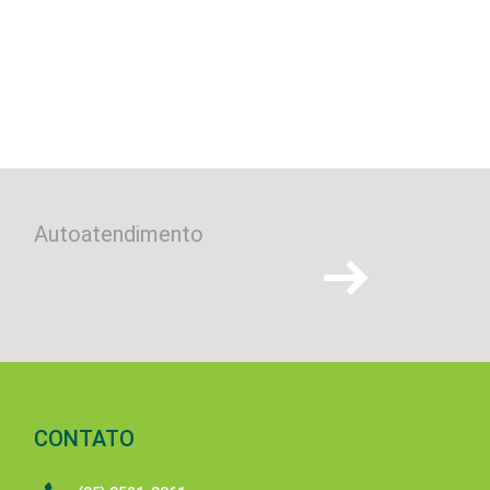
Autoatendimento
Termos de Uso e Po
de Privacidade do
aplicativo Água em 
CONTATO