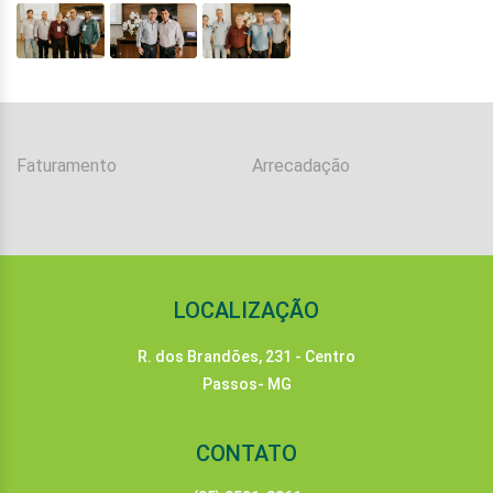
Faturamento
Arrecadação
LOCALIZAÇÃO
R. dos Brandões, 231 - Centro
Passos- MG
CONTATO